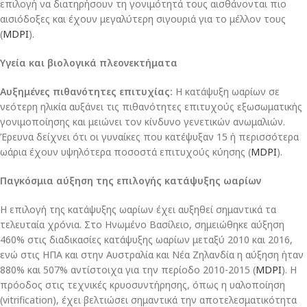
επιλογή να διατηρήσουν τη γονιμότητά τους αισθάνονται πιο
αισιόδοξες και έχουν μεγαλύτερη σιγουριά για το μέλλον τους
(
MDPI
)​.
Υγεία και βιολογικά πλεονεκτήματα
Αυξημένες πιθανότητες επιτυχίας:
Η κατάψυξη ωαρίων σε
νεότερη ηλικία αυξάνει τις πιθανότητες επιτυχούς εξωσωματικής
γονιμοποίησης και μειώνει τον κίνδυνο γενετικών ανωμαλιών.
Έρευνα δείχνει ότι οι γυναίκες που κατέψυξαν 15 ή περισσότερα
ωάρια έχουν υψηλότερα ποσοστά επιτυχούς κύησης​ (
MDPI
)​.
Παγκόσμια αύξηση της επιλογής κατάψυξης ωαρίων
Η επιλογή της κατάψυξης ωαρίων έχει αυξηθεί σημαντικά τα
τελευταία χρόνια. Στο Ηνωμένο Βασίλειο, σημειώθηκε αύξηση
460% στις διαδικασίες κατάψυξης ωαρίων μεταξύ 2010 και 2016,
ενώ στις ΗΠΑ και στην Αυστραλία και Νέα Ζηλανδία η αύξηση ήταν
880% και 507% αντίστοιχα για την περίοδο 2010-2015​ (
MDPI
)​. Η
πρόοδος στις τεχνικές κρυοσυντήρησης, όπως η υαλοποίηση
(vitrification), έχει βελτιώσει σημαντικά την αποτελεσματικότητα