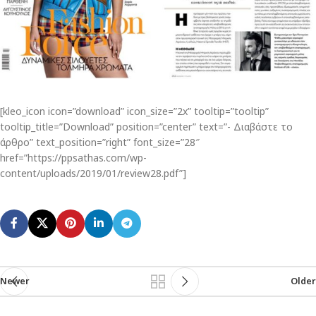
[kleo_icon icon=”download” icon_size=”2x” tooltip=”tooltip”
tooltip_title=”Download” position=”center” text=”- Διαβάστε το
άρθρο” text_position=”right” font_size=”28″
href=”https://ppsathas.com/wp-
content/uploads/2019/01/review28.pdf”]
Newer
Older