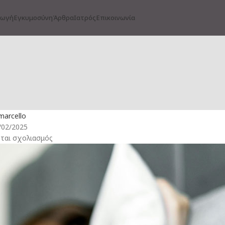
γωγή
Εγκυμοσύνη
Άρθρα
Ιατρός
Επικοινωνία
ΟΓΙΚΉ ΥΓΕΊΑ
Ορμονική Υγεία των Γυναικών
marcello
/02/2025
ται σχολιασμός