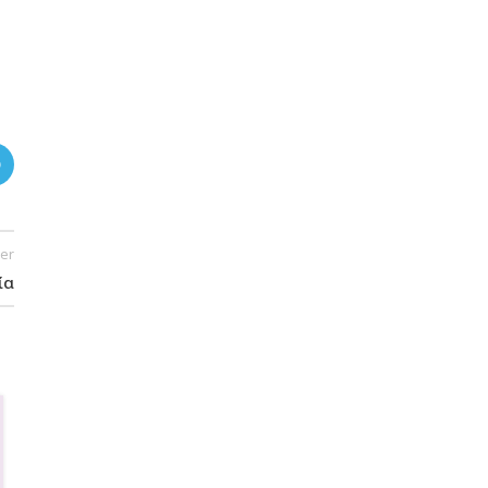
er
ία
23
ΣΕΠ