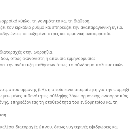
ορροϊκό κύκλο, τη γονιμότητα και τη διάθεση.
ζει τον κιρκάδιο ρυθμό και επηρεάζει την αναπαραγωγική υγεία.
 οδηγώντας σε αυξημένο στρες και ορμονική ανισορροπία.
 διαταραχές στην ωορρηξία.
όδου, όπως ακανόνιστη ή απουσία εμμηνορρυσίας.
εάσει την ανάπτυξη παθήσεων όπως το σύνδρομο πολυκυστικών
τρόπου ορμόνης (LH), η οποία είναι απαραίτητη για την ωορρηξί
υν μειωμένες πιθανότητες σύλληψης λόγω ορμονικής ανισορροπίας.
νης, επηρεάζοντας τη σταθερότητα του ενδομητρίου και τη
αση
αλέσει διαταραχές ύπνου, όπως νυχτερινές εφιδρώσεις και