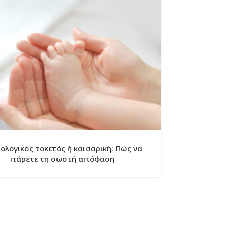
ΔΕΚ
Γυναικολογι
ποιές χρει
ολογικός τοκετός ή καισαρική; Πώς να
πάρετε τη σωστή απόφαση