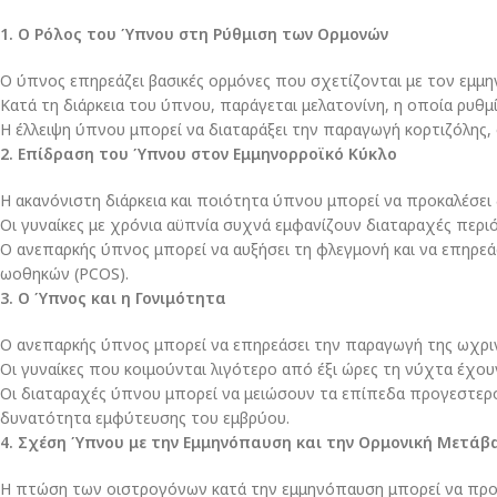
1. Ο Ρόλος του Ύπνου στη Ρύθμιση των Ορμονών
Ο ύπνος επηρεάζει βασικές ορμόνες που σχετίζονται με τον εμμην
Κατά τη διάρκεια του ύπνου, παράγεται μελατονίνη, η οποία ρυθμί
Η έλλειψη ύπνου μπορεί να διαταράξει την παραγωγή κορτιζόλης,
2. Επίδραση του Ύπνου στον Εμμηνορροϊκό Κύκλο
Η ακανόνιστη διάρκεια και ποιότητα ύπνου μπορεί να προκαλέσει
Οι γυναίκες με χρόνια αϋπνία συχνά εμφανίζουν διαταραχές περι
Ο ανεπαρκής ύπνος μπορεί να αυξήσει τη φλεγμονή και να επηρ
ωοθηκών (PCOS).
3. Ο Ύπνος και η Γονιμότητα
Ο ανεπαρκής ύπνος μπορεί να επηρεάσει την παραγωγή της ωχρινο
Οι γυναίκες που κοιμούνται λιγότερο από έξι ώρες τη νύχτα έχο
Οι διαταραχές ύπνου μπορεί να μειώσουν τα επίπεδα προγεστερό
δυνατότητα εμφύτευσης του εμβρύου.
4. Σχέση Ύπνου με την Εμμηνόπαυση και την Ορμονική Μετάβ
Η πτώση των οιστρογόνων κατά την εμμηνόπαυση μπορεί να προκ