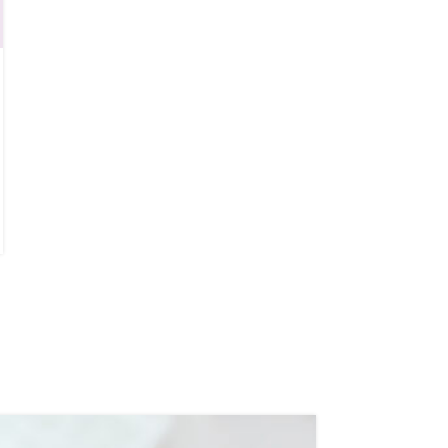
Η σωστή διατροφή δεν είναι «παράπλευρη» φροντίδα.
Αποτελεί το θεμέλιο της υγείας για κάθε ανθρώπινο ον.
Ειδικά όμως σε ό,τι αφορά τη γυ...
CONTINUE READING
16