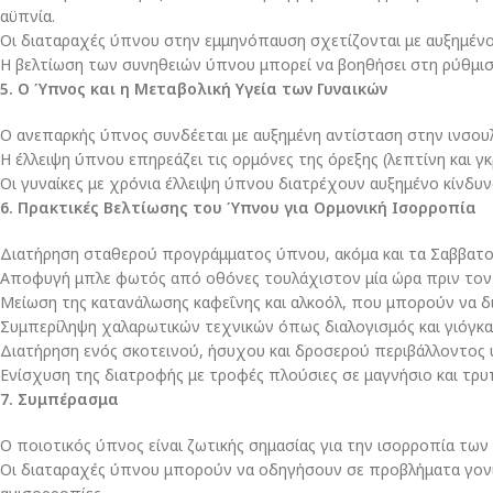
αϋπνία.
Οι διαταραχές ύπνου στην εμμηνόπαυση σχετίζονται με αυξημέν
Η βελτίωση των συνηθειών ύπνου μπορεί να βοηθήσει στη ρύθμισ
5. Ο Ύπνος και η Μεταβολική Υγεία των Γυναικών
Ο ανεπαρκής ύπνος συνδέεται με αυξημένη αντίσταση στην ινσουλ
Η έλλειψη ύπνου επηρεάζει τις ορμόνες της όρεξης (λεπτίνη και γκ
Οι γυναίκες με χρόνια έλλειψη ύπνου διατρέχουν αυξημένο κίνδυ
6. Πρακτικές Βελτίωσης του Ύπνου για Ορμονική Ισορροπία
Διατήρηση σταθερού προγράμματος ύπνου, ακόμα και τα Σαββατο
Αποφυγή μπλε φωτός από οθόνες τουλάχιστον μία ώρα πριν τον
Μείωση της κατανάλωσης καφεΐνης και αλκοόλ, που μπορούν να δ
Συμπερίληψη χαλαρωτικών τεχνικών όπως διαλογισμός και γιόγκα 
Διατήρηση ενός σκοτεινού, ήσυχου και δροσερού περιβάλλοντος
Ενίσχυση της διατροφής με τροφές πλούσιες σε μαγνήσιο και τρ
7. Συμπέρασμα
Ο ποιοτικός ύπνος είναι ζωτικής σημασίας για την ισορροπία των 
Οι διαταραχές ύπνου μπορούν να οδηγήσουν σε προβλήματα γονι