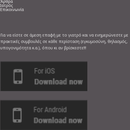
Άρθρα
Ιατρός
Επικοινωνία
Για να είστε σε άμεση επαφή με το γιατρό και να ενημερώνεστε με
πρακτικές συμβουλές σε κάθε περίσταση (εγκυμοσύνη, θηλασμός,
υπογονιμότητα κ.α.), όπου κι αν βρίσκεστε!!!