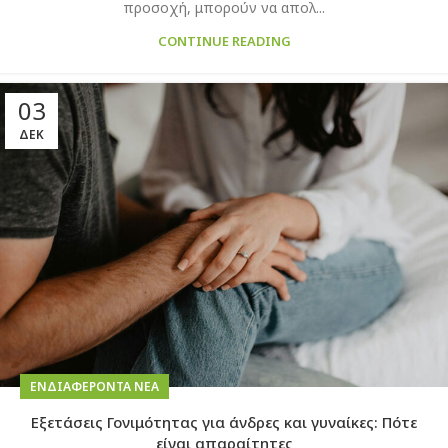
προσοχή, μπορούν να απολ...
CONTINUE READING
03
ΔΕΚ
ΕΝΔΙΑΦΈΡΟΝΤΑ ΝΈΑ
Εξετάσεις Γονιμότητας για άνδρες και γυναίκες: Πότε
είναι απαραίτητες