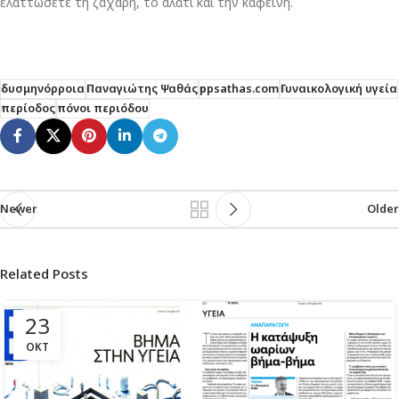
ελαττώσετε τη ζάχαρη, το αλάτι και την καφεΐνη.
δυσμηνόρροια
Παναγιώτης Ψαθάς
ppsathas.com
Γυναικολογική υγεία
περίοδος
πόνοι περιόδου
Newer
Older
Related Posts
23
ΟΚΤ