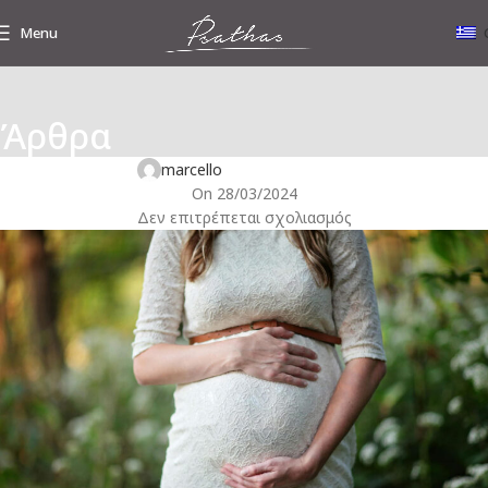
Menu
Άρθρα
ΕΝΔΙΑΦΈΡΟΝΤΑ ΝΈΑ
Mini IVF: Η ήπια προσέγγιση στη γονιμότητα
marcello
On 28/03/2024
Δεν επιτρέπεται σχολιασμός