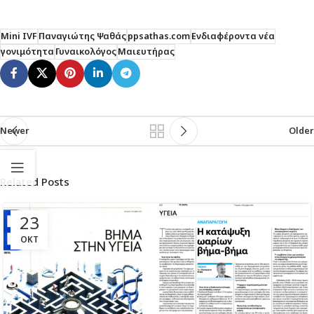
Mini IVF
Παναγιώτης Ψαθάς
ppsathas.com
Ενδιαφέροντα νέα
γονιμότητα
Γυναικολόγος
Μαιευτήρας
Newer
Older
Related Posts
23
ΟΚΤ