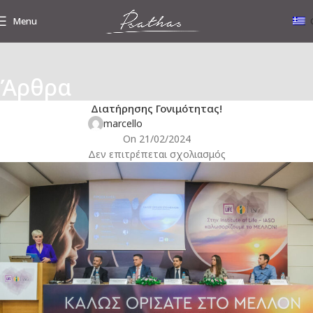
Menu
,
Άρθρα
ΥΠΟΒΟΗΘΟΎΜΕΝΗ ΑΝΑΠΑΡΑΓΩΓΉ
ΕΝΔΙΑΦΈΡΟΝΤΑ ΝΈΑ
Η Institute of Life – IASO “σας καλωσορίζει στο μέλλον” της
Διατήρησης Γονιμότητας!
marcello
On 21/02/2024
Δεν επιτρέπεται σχολιασμός