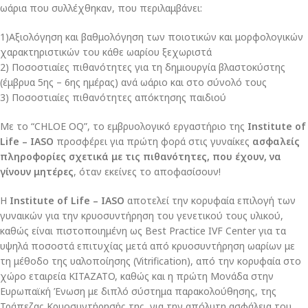
ωάρια που συλλέχθηκαν, που περιλαμβάνει:
1)Αξιολόγηση και βαθμολόγηση των ποιοτικών και μορφολογικών
χαρακτηριστικών του κάθε ωαρίου ξεχωριστά
2) Ποσοστιαίες πιθανότητες για τη δημιουργία βλαστοκύστης
(έμβρυα 5ης – 6ης ημέρας) ανά ωάριο και στο σύνολό τους
3) Ποσοστιαίες πιθανότητες απόκτησης παιδιού
Με το “CHLOE OQ”, το εμβρυολογικό εργαστήριο της
Institute of
Life – IASO
προσφέρει για πρώτη φορά στις γυναίκες
ασφαλείς
πληροφορίες σχετικά με τις πιθανότητες, που έχουν, να
γίνουν μητέρες
, όταν εκείνες το αποφασίσουν!
Η
Institute of Life – IASO
αποτελεί την κορυφαία επιλογή των
γυναικών για την κρυοσυντήρηση του γενετικού τους υλικού,
καθώς είναι πιστοποιημένη ως Best Practice IVF Center για τα
υψηλά ποσοστά επιτυχίας μετά από κρυοσυντήρηση ωαρίων με
τη μέθοδο της υαλοποίησης (Vitrification), από την κορυφαία στο
χώρο εταιρεία KIΤΑZATO, καθώς και η πρώτη Μονάδα στην
Ευρωπαϊκή Ένωση με διπλό σύστημα παρακολούθησης, της
Τράπεζας Κρυοσυντήρησής της, για την απόλυτη ασφάλεια του