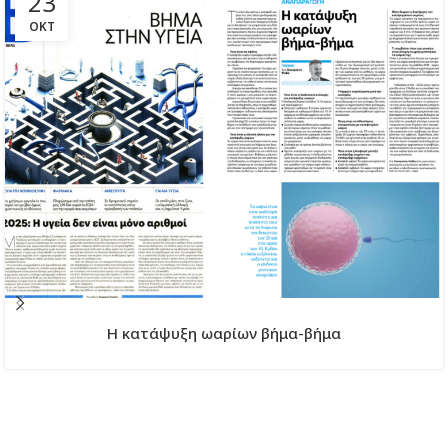
23
ΟΚΤ
H κατάψυξη ωαρίων βήμα-βήμα