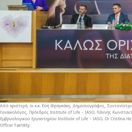
Από αριστερά, οι κ.κ. Εύη Φραγκάκη, Δημοσιογράφος, Συντονίστρ
Γυναικολόγος, Πρόεδρος Institute of Life – IASO, Γιάννης Κωνσταντ
Εμβρυολογικού Εργαστηρίου Institute of Life – IASO, Dr Cristina Hick
Officer Fairtility.