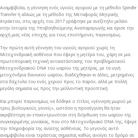
Αναμφίβολα, η γέννηση ενός υγιούς αγοριού με τη μέθοδο Spindle
Transfer ή αλλιώς με τη μέθοδο της Μεταφοράς Μητρικής
Ατράκτου, στις αρχές του 2017 γράφτηκε με ανεξίτηλο μελάνι
στην Ιστορία της Υποβοηθούμενης Αναπαραγωγής και όρισε την
αρχή μιας νέας εποχής για τους επιστήμονες παγκοσμίως.
Την πρώτη αυτή γέννηση του υγιούς αγοριού χωρίς τη
Μιτοχονδριακή ασθένεια που έφερε η μητέρα του, χάρη σε μια
πρωτοποριακή τεχνική αντικατάστασης του προβληματικού
Μιτοχονδριακού DNA του ωαρίου της μητέρας, με τα υγιή
μιτοχόνδρια δανεικού ωαρίου, διαδέχθηκαν κι άλλες, μετρημένες
στα δάχτυλα του ενός χεριού προς το παρόν, αλλά με πολλή
μεγάλη σημασία ως προς την μελλοντική προοπτική.
Και μπορεί παγκοσμίως να δόθηκε ο τίτλος «γέννηση μωρού με
τρεις βιολογικούς γονείς», ωστόσο η προσέγγιση θα ήταν
ακριβέστερη αν επικεντρωνόταν στη διόρθωση του ωαρίου της
συγκεκριμένης γυναίκας, που στο Μιτοχονδριακό DNA της, έφερε
την πληροφορία της ανίατης ασθένειας. Το γεγονός αυτό
αναμφίβολα είναι τεράστιας σημασίας καθώς ανοίγει το δρόμο σε