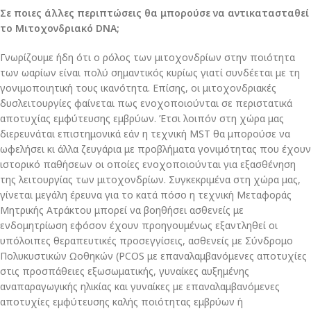
Σε ποιες άλλες περιπτώσεις θα μπορούσε να αντικατασταθεί
το Μιτοχονδριακό DNA;
Γνωρίζουμε ήδη ότι ο ρόλος των μιτοχονδρίων στην ποιότητα
των ωαρίων είναι πολύ σημαντικός κυρίως γιατί συνδέεται με τη
γονιμοποιητική τους ικανότητα. Επίσης, οι μιτοχονδριακές
δυσλειτουργίες φαίνεται πως ενοχοποιούνται σε περιστατικά
αποτυχίας εμφύτευσης εμβρύων. Έτσι λοιπόν στη χώρα μας
διερευνάται επιστημονικά εάν η τεχνική MST θα μπορούσε να
ωφελήσει κι άλλα ζευγάρια με προβλήματα γονιμότητας που έχουν
ιστορικό παθήσεων οι οποίες ενοχοποιούνται για εξασθένηση
της λειτουργίας των μιτοχονδρίων. Συγκεκριμένα στη χώρα μας,
γίνεται μεγάλη έρευνα για το κατά πόσο η τεχνική Μεταφοράς
Μητρικής Ατράκτου μπορεί να βοηθήσει ασθενείς με
ενδομητρίωση εφόσον έχουν προηγουμένως εξαντληθεί οι
υπόλοιπες θεραπευτικές προσεγγίσεις, ασθενείς με Σύνδρομο
Πολυκυστικών Ωοθηκών (PCOS με επαναλαμβανόμενες αποτυχίες
στις προσπάθειες εξωσωματικής, γυναίκες αυξημένης
αναπαραγωγικής ηλικίας και γυναίκες με επαναλαμβανόμενες
αποτυχίες εμφύτευσης καλής ποιότητας εμβρύων ή