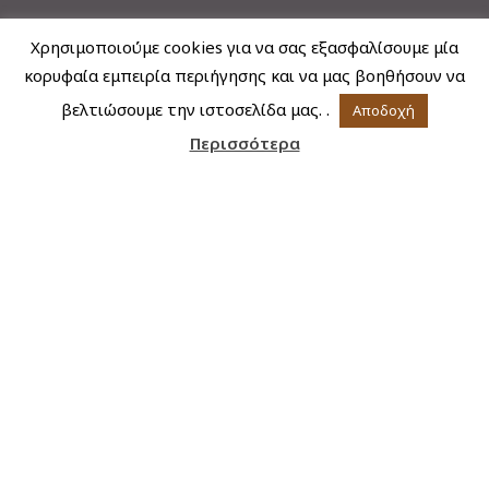
Χρησιμοποιούμε cookies για να σας εξασφαλίσουμε μία
κορυφαία εμπειρία περιήγησης και να μας βοηθήσουν να
Για να είστε σε άμεση επαφή με το γιατρό και να ενημερώνεστε με
βελτιώσουμε την ιστοσελίδα μας. .
Αποδοχή
πρακτικές συμβουλές σε κάθε περίσταση (εγκυμοσύνη, θηλασμός,
υπογονιμότητα κ.α.), όπου κι αν βρίσκεστε!!!
Περισσότερα