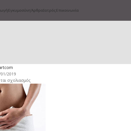
γωγή
Εγκυμοσύνη
Άρθρα
Ιατρός
Επικοινωνία
,
ΝΙΜΌΤΗΤΑ
ΕΝΔΙΑΦΈΡΟΝΤΑ ΝΈΑ
 Μια πολύ συχνή αιτία υπογονιμότητας!
artcom
/01/2019
ται σχολιασμός