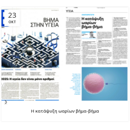
23
ΟΚΤ
H κατάψυξη ωαρίων βήμα-βήμα