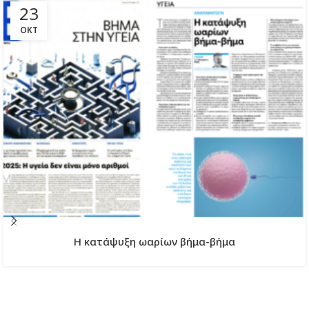
23
ΟΚΤ
H κατάψυξη ωαρίων βήμα-βήμα