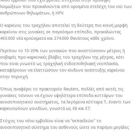
λοιμώξεων που προκαλούνται από ορισμένα στελέχη του ιού των
ανθρώπινων θηλωμάτων, ή HPV.
Ο καρκίνος του τραχήλου αποτελεί τη δεύτερη πιο κοινή μορφή
καρκίνου στις γυναίκες σε παγκόσμιο επίπεδο, προκαλώντας
493.000 νέα κρούσματα και 274.000 θανάτους κάθε χρόνο.
Περίπου το 10-25% των γυναικών που αναπτύσσουν μέτριες ή
σοβαρές προ-καρκινικές βλάβες του τραχήλου της μήτρας, κάτι
που είναι γνωστό ως τραχηλική ενδοεπιθηλιακή νεοπλασία,
καταφέρνουν να ελαττώσουν τον κίνδυνο ανάπτυξης καρκίνου
στην περιοχή.
Όπως αναφέρει το πρακτορείο Reuters, πολλές από αυτές τις
γυναίκες τείνουν να έχουν υψηλότερα επίπεδα κυττάρων του
ανοσοποιητικού συστήματος, τα λεγόμενα κύτταρα Τ, έναντι των
καρκινογόνων γονιδίων, γνωστά ως Ε6 και Ε7.
Στόχος του νέου εμβολίου είναι να “εκπαιδεύει” το
ανοσοποιητικό σύστημα του ασθενούς ώστε να παράγει μεγάλες