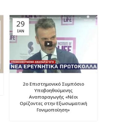
29
20
ΙΑΝ
ΦΕΒ
2ο Επιστημονικό Συμπόσιο
Κατά
Υποβοηθούμενης
Αναπαραγωγής «Νέοι
Ορίζοντες στην Εξωσωματική
Γονιμοποίηση»