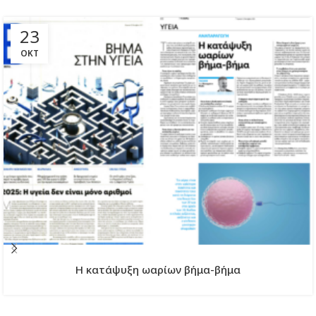
23
ΟΚΤ
H κατάψυξη ωαρίων βήμα-βήμα