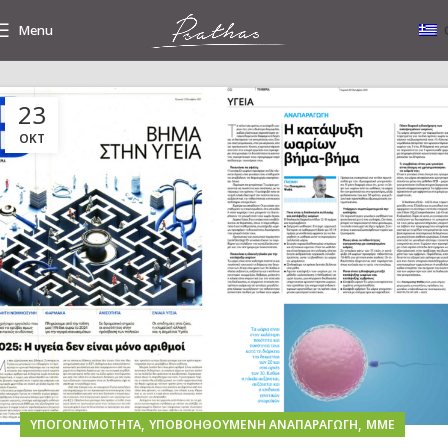
Menu
23
Tag Archives: ΜΜΕ
ΟΚΤ
,
,
ΥΠΟΓΟΝΙΜΌΤΗΤΑ
ΥΠΟΒΟΗΘΟΎΜΕΝΗ ΑΝΑΠΑΡΑΓΩΓΉ
ΜΜΕ